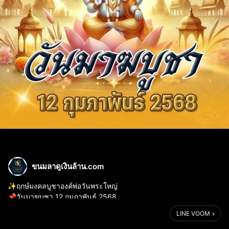
ขนมลาดูเงินล้าน.com
✨ฤกษ์มงคลบูชาองค์พ่อวันพระใหญ่
📌วันมาฆบูชา 12 กุมภาพันธ์ 2568
🕉โอม ศรี คเณศายะ นะมะฮา 🕉
LINE VOOM
🙏ขอองค์พระพิฆเนศประทานพร
🌟 มีทรัพย์หลั่งใหลเข้ามาทุกทิศทาง