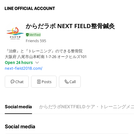
からだラボ NEXT FIELD整骨鍼灸
Friends
595
『治療』と『トレーニング』のできる整骨院
大阪府 八尾市山本町南 1-7-26 オークヒルズ101
Open 24 hours
next-field2018.com/
Sun
Closed
Mon
00:00 - 00:00
Tue
00:00 - 00:00
Chat
Posts
Call
Wed
00:00 - 00:00
Thu
00:00 - 00:00
Fri
00:00 - 00:00
Sat
00:00 - 00:00
Social media
からだラボNEXTFIELD ケア・トレーニングメ
受付時間 9:30～21:00
Social media