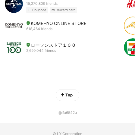
15,270,809 friends
Coupons
Reward card
KOMEHYO ONLINE STORE
618,464 friends
ローソンストア１００
2,699,044 friends
Top
@lfa6542u
© LY Corporation