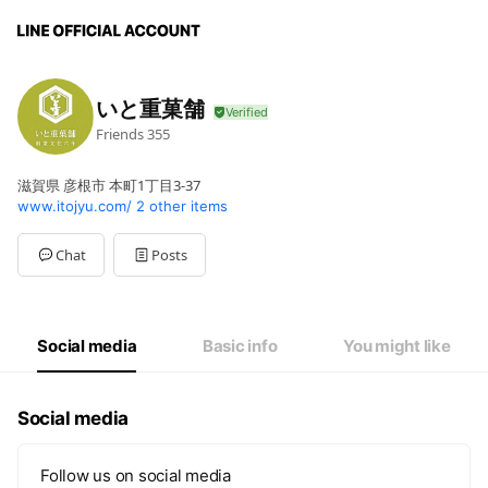
いと重菓舗
Friends
355
滋賀県 彦根市 本町1丁目3-37
www.itojyu.com/
2 other items
Chat
Posts
Social media
Basic info
You might like
Social media
Follow us on social media