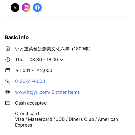
Basic info
いと重菓舗は創業文化六年（1809年）
Thu
08:30 - 18:00
￥1,001 ~ ￥2,000
0120-21-6003
www.itojyu.com/
2 other items
Cash accepted
Credit card
Visa / Mastercard / JCB / Diners Club / American
Express