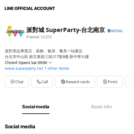
派對城 SuperParty-台北南京
Friends
12,372
派對用品專賣店，裝飾、氣球、餐具一站購足
台北市中山區 南京東路三段217號8樓 新中華大樓
Closed
Opens Sat 09:00
www.superparty.tw/
1 other items
Sun
09:00 - 18:00
Mon
09:00 - 18:00
Tue
09:00 - 18:00
Chat
Call
Reward cards
Posts
Wed
09:00 - 18:00
Thu
09:00 - 18:00
Fri
09:00 - 18:00
Sat
09:00 - 18:00
Social media
Basic info
春節公休
Social media