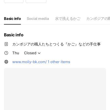
Wed
Closed
Thu
Closed
Fri
Closed
Sat
13:00 - 17:00
Basic info
Social media
水で洗えるかご
カンボジアの
Basic info
カンボジアの職人たちとつくる『かご』などの手仕事
Thu
Closed
www.moily-bk.com/
1 other items