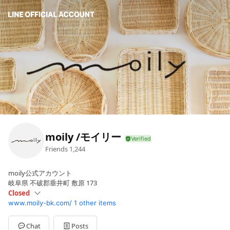
moily /モイリー
Friends
1,244
moily公式アカウント
岐阜県 不破郡垂井町 敷原 173
Closed
www.moily-bk.com/
1 other items
Sun
13:00 - 17:00
Mon
Closed
Tue
Closed
Chat
Posts