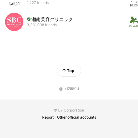
1,427 friends
湘南美容クリニック
3,361,098 friends
Top
@lbd2550d
© LY Corporation
Report
Other official accounts