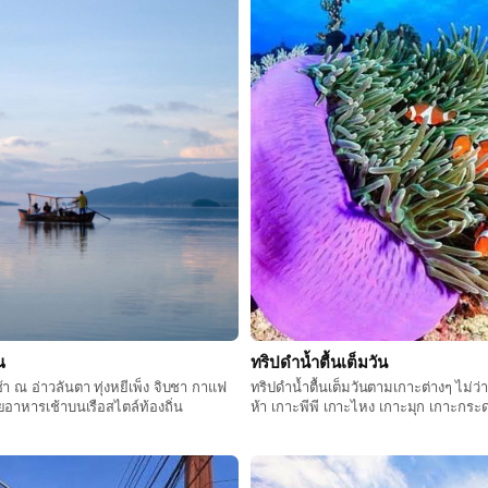
ณ
ทริปดำน้ำตื้นเต็มวัน
าวลันตา ทุ่งหยีเพ็ง จิบชา กาแฟ
ทริปดำน้ำตื้นเต็มวันตามเกาะต่างๆ ไม่ว
ยอาหารเช้าบนเรือสไตล์ท้องถิ่น
ห้า เกาะพีพี เกาะไหง เกาะมุก เกาะกระด
มรกต