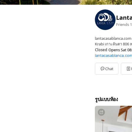
Lanta
Friends
1
lantacasablanca.com
Krabi เกาะลันตา 806 ห
Closed
Opens Sat 08
lantacasablanca.co
Sun
08:00 - 17:00
Mon
08:00 - 17:00
Tue
08:00 - 17:00
Chat
Wed
08:00 - 17:00
Thu
08:00 - 17:00
Fri
08:00 - 17:00
Sat
08:00 - 17:00
รูปแบบห้อง