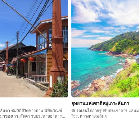
อุทยานแห่งชาติหมู่เกาะลันตา
าลันตา ชมวิถีชีวิตชาวบ้าน พิพิธภัณฑ์
ขับรถเล่นไปถ่ายรูปกับประภาคาร แลน
็นมาของเกาะลันตา รับประทานอาหาร
วิวระหว่างทางเพลินๆ