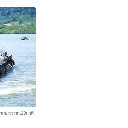
าข้ามประมาณ20นาที