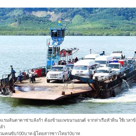
งแรมลันตาคาซ่าบลังก้า ต้องข้ามแพขนานยนต์ จากท่าเรือหัวหิน ใช้เวล
มลำ
รวมคนขับ100บาท ผู้โดยสารชาวไทย10บาท