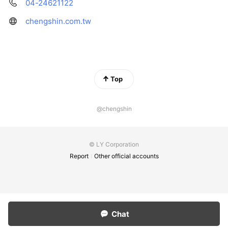
04-24621122
chengshin.com.tw
Top
@chengshin
© LY Corporation
Report
Other official accounts
Chat