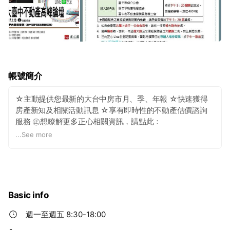
帳號簡介
☆主動提供您最新的大台中房市月、季、年報 ☆快速獲得
房產新知及相關活動訊息 ☆享有即時性的不動產估價諮詢
服務 ㊣想瞭解更多正心相關資訊，請點此：
http://www.chengshin.com.tw/
...
See more
Basic info
週一至週五 8:30-18:00