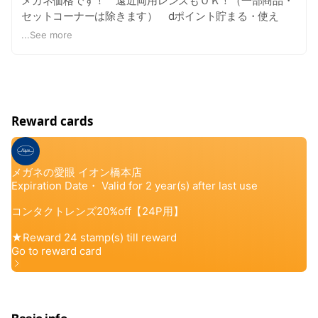
メガネ価格です！ 遠近両用レンズもＯＫ！（一部商品・
セットコーナーは除きます） dポイント貯まる・使え
る！
...
See more
Reward cards