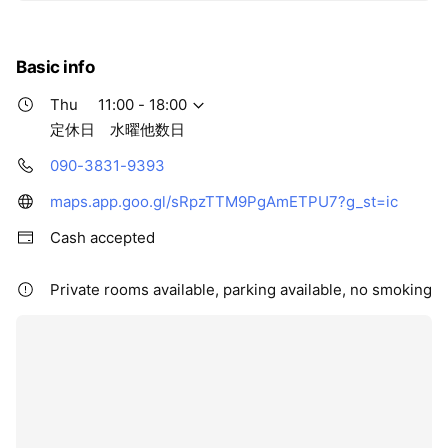
Basic info
Thu
11:00 - 18:00
定休日 水曜他数日
090-3831-9393
maps.app.goo.gl/sRpzTTM9PgAmETPU7?g_st=ic
Cash accepted
Private rooms available, parking available, no smoking