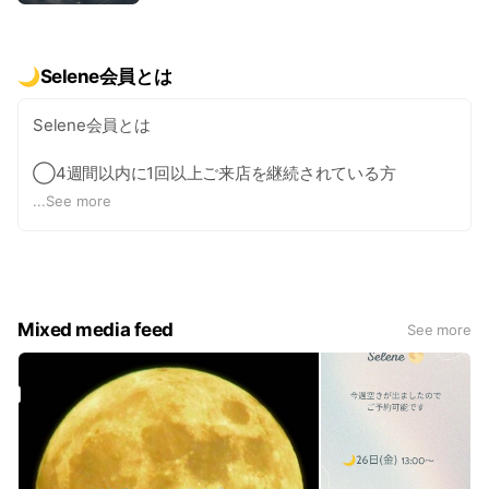
・どこへ行っても取れない深い疲れを感じている
エステティシャン(集中コース) 月4回×3ヶ月(月2
ホームケア付で
名様限定) 333,000(ホームケア付) 🌟初回
集中的にアプローチします
体験 25,000 ☆Selene Special (2026年5月時点
・年齢とともに変化するボディラインを整えたい
での継続会員様対象メニュー)
🌙Selene会員とは
・美しさと健やかさを同時に手に入れる、贅沢な時間を過
体質改善を求める方、体重より見た目を変えたい方、若返
Selene会員とは
ごしたい
りたい方、
他店で効果を実感できなかった方
◯4週間以内に1回以上ご来店を継続されている方
🌙
「あなただけの専属調律師」として、あなたの人生がより
...
See more
ブライダル(ドレスを美しく着たい方)
⚫︎ご予約を優先的にお取りします
美しい旋律を奏でるよう、心を込めてお手入れさせていた
にもおすすめです！
施術料金が定価よりお得になります
だきます
集中的にリセットしたい方もぜひ
⚫︎キャンペーン価格は適用されません
Mixed media feed
期待できる効果
See more
⚫︎会費は不要
☆全身のバランスが整う（上半身下半身のバランスが整
◯ビジター
う）
⚫︎4週間以上間隔があいてご来店の方は施術料金は定価と
☆小顔
なります
☆バストアップ