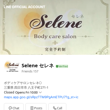
Selene セレネ
Friends
157
ボディケアサロンセレネ🌕
三重県 四日市市 八王子町271-1
Closed
Opens Fri 10:00
maps.app.goo.gl/sRpzTTM9PgAmETPU7?g_st=ic
Sun
10:00 - 18:00
Mon
10:00 - 18:00
Tue
10:00 - 18:00
Chat
Posts
Call