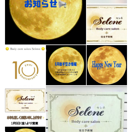
(2カップ上がった方います)
⚫︎キャンペーンなどはご利用いただけます
☆ヒップアップ
☆美脚
☆背中二の腕痩せ
☆疲れやすい
☆くすみ（お顔や全身の美白効果）
(ファンデーションの色が2段階明るくなった方います)
などなど・・・・