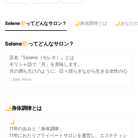
Wed
Closed
Thu
11:00 - 18:00
Fri
10:00 - 18:00
Sat
10:00 - 18:00
Selene🌕ってどんなサロン？
🌙身体調律とは
🌙あなた
定休日 水曜他数日
Selene🌕ってどんなサロン？
店名『Selene（セレネ）』とは
ギリシャ語で「月」を意味します。
月の満ち欠けのように、日々揺らぎながら生きる女性の心
身
...
See more
頑張りすぎて、いつの間にか自分の「音色」が分からなく
なってしまった女性たちが、本来の輝きを取り戻すための
場所です
🌙身体調律とは
🌙
11年の歩みと「身体調律」
11年にわたりプライベートサロンを運営し、エステティシ