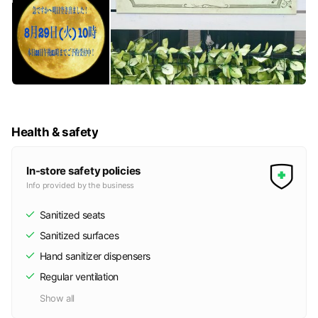
Health & safety
In-store safety policies
Info provided by the business
Sanitized seats
Sanitized surfaces
Hand sanitizer dispensers
Regular ventilation
Show all