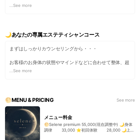
ャン・セラピストとして多くのお客様の身体と真摯に向き
...
See more
合い、対話し続けてきました
その経験から辿り着いたのが
「身体調律」です
筋肉、骨格、そして目に見えないエネルギーの滞りまでを
🌙あなたの専属エステティシャンコース
捉え、本来の健やかな状態へと戻していきます
まずはしっかりカウンセリングから・・・
🌙
人生の不協和音を、美しい旋律へ
お客様のお身体の状態やマインドなどに合わせて整体、超
「身体のズレは、人生の不協和音」
音波、筋膜を整え
...
See more
蓄積した「日々の澱（おり）」を丁寧に解き放ち、深部か
オリジナルリンパマッサージ、など長年の経験から得た技
ら整えることで、心地よい自分へと還っていきます
術を駆使し
健やかで美しいボディラインへと
🌙 至福の体感
集中的に整えていきます
🌕MENU & PRICING
技巧を凝らした独自のハンドケアで深層部へアプローチ
See more
施術後は、まるで湯上がりのような充足感と、余分な力み
一度体感したらやみつきの他店にはないセレネ独自のオー
が抜けた清らかな静寂に包まれます
ダーメイドエステです
メニュー料金
🌕Selene premium 55,000(現在調整中) 🌙身体
🌙
調律 33,000 ⭐️初回体験 28,000 🌙上半
それを週一回×4(1クール)
こんなあなたへ
身解放(会員様限定) 22,000 🌕あなたの専属
3クール以上