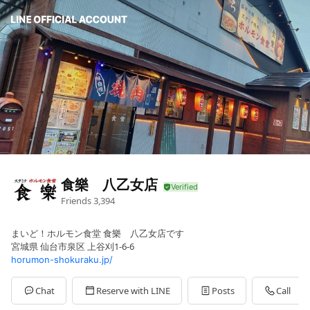
食樂 八乙女店
Friends
3,394
まいど！ホルモン食堂 食樂 八乙女店です
宮城県 仙台市泉区 上谷刈1-6-6
horumon-shokuraku.jp/
Chat
Reserve with LINE
Posts
Call