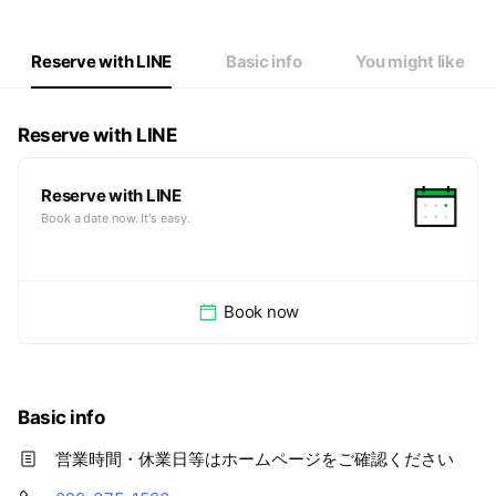
Reserve with LINE
Basic info
You might like
Reserve with LINE
Reserve with LINE
Book a date now. It's easy.
Book now
Basic info
営業時間・休業日等はホームページをご確認ください