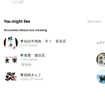
八乙女駅
You might like
See more
Accounts others are viewing
仙台牛焼肉 牛々 富谷店
2,013 friends
食樂 連坊店
1,200 friends
Book
焼肉きんぐ
3,269,757 friends