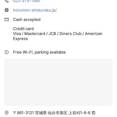
022-375-1590
horumon-shokuraku.jp/
Cash accepted
Credit card
Visa / Mastercard / JCB / Diners Club / American
Express
Free Wi-Fi, parking available
〒981-3121 宮城県 仙台市泉区 上谷刈1-6-6