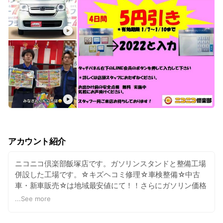
アカウント紹介
ニコニコ倶楽部飯塚店です。ガソリンスタンドと整備工場
併設した工場です。☆キズヘコミ修理☆車検整備☆中古
車・新車販売☆は地域最安値にて！！さらにガソリン価格
も！VIP会員はなんと！最大10円引きで給油が出来るガソ
...
See more
リンスタンドです！是非ヨロシクお願いいたします