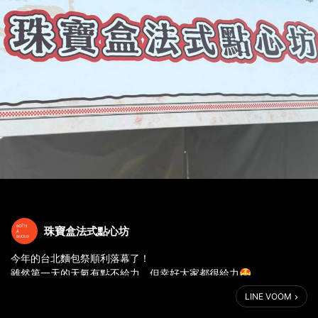
珠寶盒法式點心坊
今年的台北麵包祭順利落幕了！
雖然第一天的天氣有點不給力，但幸好大家都很給力🤩
兩天的麵包全被掃空❗❗
LINE VOOM
-
這次大受好評的小花蛋塔，之後有機會在各門市見到他的身影呦～