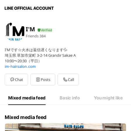
I'M
Friends
384
I'Mです☆火水は返信遅くなります💦
埼玉県 草加市栄町 3-2-14 Grandir Sakae A
10:00〜20:30（平日）
im-hairsalon.com
Chat
Posts
Call
Mixed media feed
Basic info
You might like
Mixed media feed