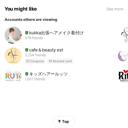
You might like
See more
Accounts others are viewing
kukka出張ヘアメイク着付け
378 friends
cafe＆beauty est
3,254 friends
Coupons
Reward card
キッズヘアールッツ
1,001 friends
Top