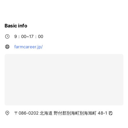
バイト』など求職者の様々なニーズに対応できるよう掲載
農場と連携しながら、あなたの夢を叶えられる場所を提供
できるように運営していきます。 酪農、農業について発信
していきますので、お友達申請をご気軽によろしくお願い
Basic info
します。
9：00~17：00
farmcareer.jp/
〒086-0202 北海道 野付郡別海町別海旭町 48-1