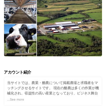
アカウント紹介
当サイトでは、農業・酪農について掲載農場と求職者をマ
ッチングさせるサイトです。 現在の酪農は多くの作業が機
械化され、収益性の高い産業となっており、ビジネス舞台
となるフィールドは映画のワンシーンに出てくるような大
...
See more
自然にあります。 『経営者になりたい』『北海道で短期