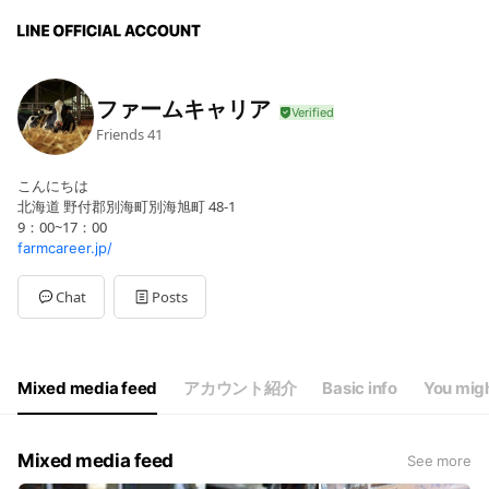
ファームキャリア
Friends
41
こんにちは
北海道 野付郡別海町別海旭町 48-1
9：00~17：00
farmcareer.jp/
Chat
Posts
Mixed media feed
アカウント紹介
Basic info
You migh
Mixed media feed
See more