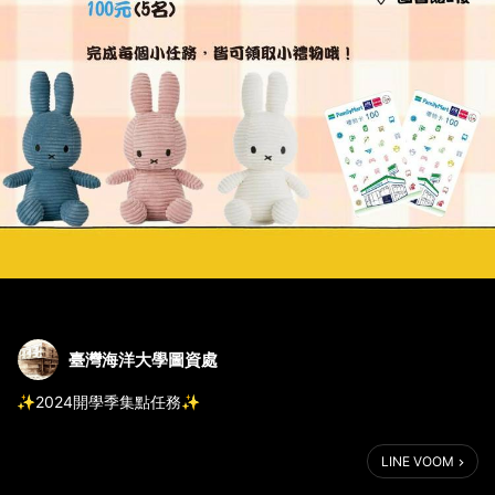
臺灣海洋大學圖資處
✨2024開學季集點任務✨
全部達成任務集滿4點Line點數，即有機會抽中【Miffy米飛兔】玩
LINE VOOM
偶、全家便利商店禮物卡200元(5名)、100元(5名)！
完成每個小任務，皆可領取小禮物哦！