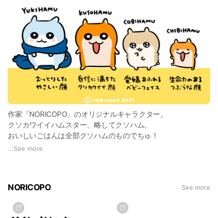
作家「NORICOPO」のオリジナルキャラクター。
クソカワイイハムスター、略してクソハム。
おいしいごはんは全部クソハムのものでちゅ！
欲望に忠実で、毎日楽しく生きている。
...
See more
クソハムの仲間、亜種ハムたちも続々と増えている。
NORICOPO
See more
・2016年～LINEスタンプ第一弾発売
・2018年12月31日～2024年4月1日
小学館アプリ「マンガワン」フルカラー連載