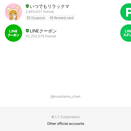
いつでもリラックマ
2,649,427 friends
Coupons
Reward card
LINEクーポン
50,254,579 friends
@kusohamu_chan
© LY Corporation
Other official accounts