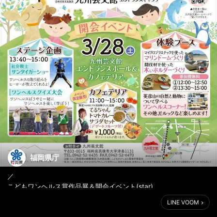
福岡県庁
／
こどもワンヘルス賞作品展＆開会イベント(star)
＼
LINE VOOM
こどもの絵画・作文などのコンクールにおいて「こどもワンヘル
ス賞」に選ばれた作品と入賞作品を九州芸文館に展示します(cony