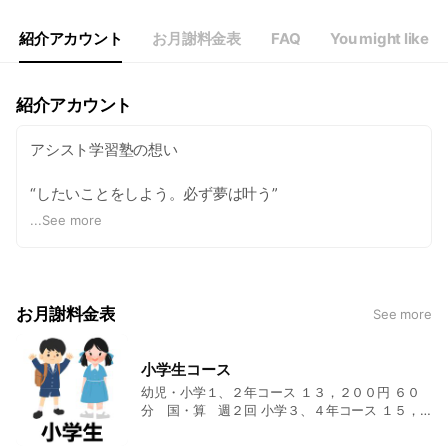
紹介アカウント
お月謝料金表
FAQ
You might like
紹介アカウント
アシスト学習塾の想い
“したいことをしよう。必ず夢は叶う”
...
See more
当初から、ずっと持ち続けている信念があります。 それ
は、“したいことをしよう。必ず夢は叶う。” ということで
す。
お月謝料金表
See more
アシスト学習塾は、生徒達が“したいこと”を見つけ、その
ために努力する。 その過程を一緒に寄りそい、歩んでいけ
る個別指導学習塾です。
小学生コース
幼児・小学１、２年コース １３，２００円 ６０
分 国・算 週２回 小学３、４年コース １５，
無料体験学習を実施しています。
４００円 ８０分 ４科目 週２回 小学５、６年コー
スＡ １６，５００円 ９０分 ４科目 週２回 小学