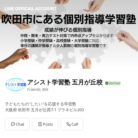
アシスト学習塾 五月が丘校
Friends
369
子どもたちの"したい"を応援する学習塾
大阪府 吹田市 五月が丘西7-1 プラネビル203
Chat
Posts
Call