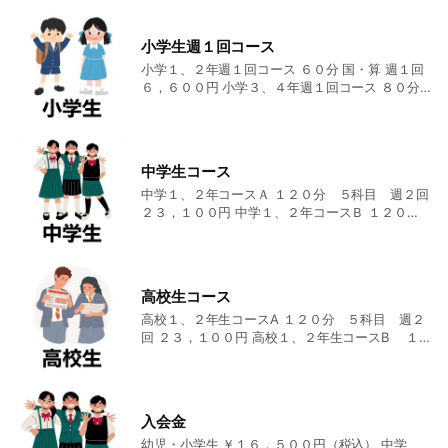
アシスト学習塾では、教室の雰囲気や 学習方法を実際に体
５、６年コースＢ ２４，２００円 ９０分 ４科目
験できます。 現在の学習状況を把握し、これからの 学習
週３回 小学５、６年英語コースＡ １７，６００
小学生週１回コース
方法のアドバイスを行います。 また、不安に感じられてい
円 １００分 ５科目 週２回 小学５、６年英語
小学１、２年週１回コース ６０分 国・算 週１回
コースＢ ２６，４００円 １００分 ５科目 週
ることにお答えする時間を個別に設けております。
６，６００円 小学３、４年週１回コース ８０分
３回 グローバルライブ英会話 ７，７００円 ５
国・算 週１回 ７，７００円 小学５、６年週１回
０分 英語 週１回 私立中学受験対策コースＡ ２
進学先（高校）
コース ９０分 国・算 週１回 ８，２５０円 小学
３，１００円 １２０分 国・算 週２回 私立中
私立高校：関大北陽、関西大倉、追手門学院、など
５、６年週１回英語コース １００分 国・算・
学受験対策コースＢ ２８，６００円 １２０分
英 週１回 ８，８００円
４科目 週３回
公立高校：北野、茨木、豊中など
中学生コース
中学１、２年コースＡ １２０分 ５科目 週２回
２３，１００円 中学１、２年コースＢ １２０
分 ５科目 週３回 ２８，６００円 中３年高校
入試対策コースＡ １２０分 ５科目 週３回 ２
８，６００円 中３年高校入試対策コースＢ １２
０分 ５科目 週４回 ３５，２００円
高校生コース
高校１、２年生コースA １２０分 ５科目 週２
回 ２３，１００円 高校１、２年生コースB １２
０分 ５科目 週３回 ２８，６００円 大学受験
コースA １２０分 ５科目 週３回 ２８，６００
円 大学受験コースB １２０分 ５科目 週４回 ３
５，２００円
入会金
幼児・小学生 ￥１６，５００円（税込） 中学