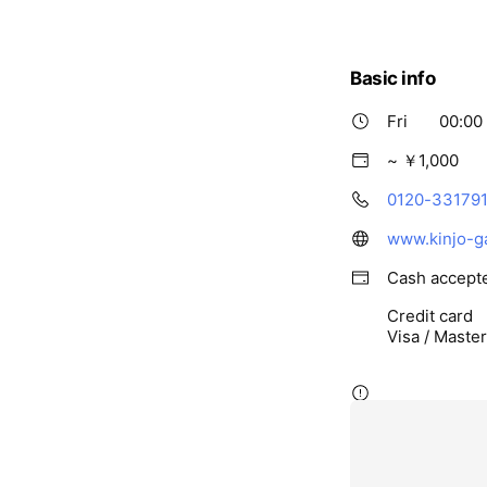
女性を育成します
「就職といえば金
ら選ばれ、希望の
Basic info
ンパスライフを応
Fri
00:00 
◆文学部
日本語日本文化
~ ￥1,000
国際英語学科
0120-33179
総合歴史学科
音楽芸術学科
www.kinjo-ga
◆経営学部
Cash accept
経営学科
Credit card
Visa / Maste
◆心理学部※
多元心理学科
◆人間科学部
現代子ども教育