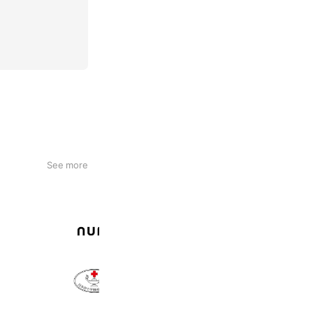
See more
名古屋外国語大学 for 受験生
20,343 friends
日本赤十字豊田看護大学
2,063 friends