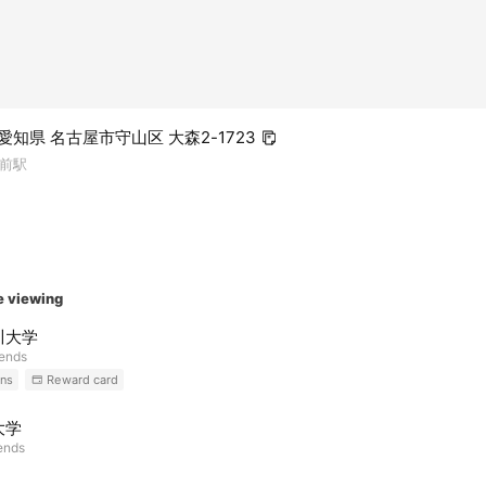
科
科
1 愛知県 名古屋市守山区 大森2-1723
前駅
e viewing
予定
川大学
iends
ns
Reward card
大学
iends