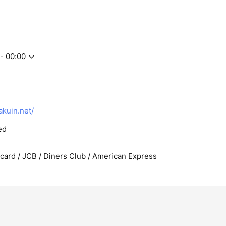
。
城」と評され、毎年高い就職率を維持している本学。これまで数多
進路を実現してきました。金城だからこそできる手厚いサポート体
援します。
- 00:00
学科
1
kuin.net/
ed
rcard / JCB / Diners Club / American Express
学科