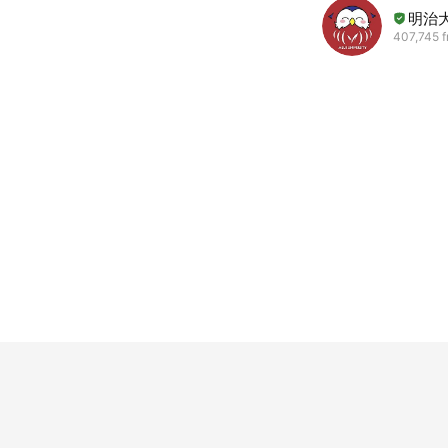
明治
407,745 f