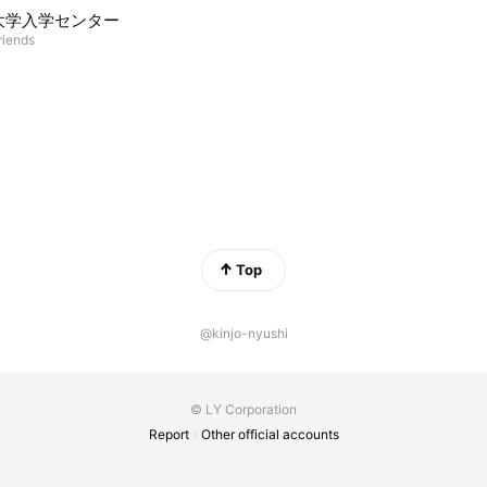
大学入学センター
riends
Top
@kinjo-nyushi
© LY Corporation
Report
Other official accounts