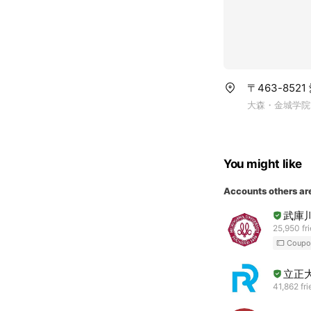
◆デザイン工学部
建築デザイン学
情報デザイン学
◆生活環境学部
食環境栄養学科
〒463-852
大森・金城学院
◆看護学部
看護学科
◆薬学部
You might like
薬学科
Accounts others ar
※2027年4月開設
武庫
25,950 fr
Coupo
立正
41,862 fr