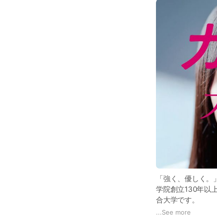
「強く、優しく。
学院創立130年以
合大学です。
実践的な教育や、
...
See more