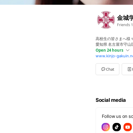
金城
Friends
1
高校生の皆さまへ様
愛知県 名古屋市守山区 
Open 24 hours
www.kinjo-gakuin.n
Sun
00:00 - 00:00
Mon
00:00 - 00:00
Tue
00:00 - 00:00
Chat
Wed
00:00 - 00:00
Thu
00:00 - 00:00
Fri
00:00 - 00:00
Sat
00:00 - 00:00
Social media
Follow us on so