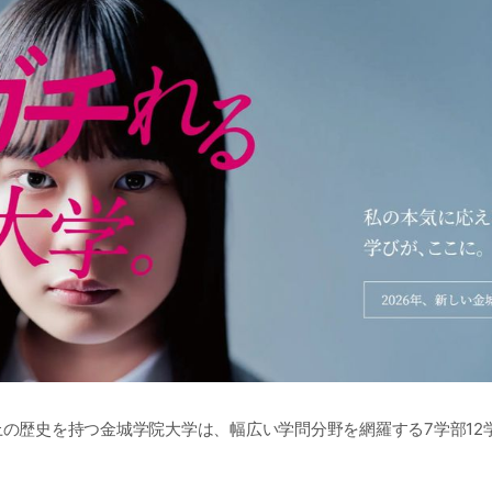
」
上の歴史を持つ金城学院大学は、幅広い学問分野を網羅する7学部12
本人の希望や適性を最優先に考えた手厚いキャリアサポートによっ