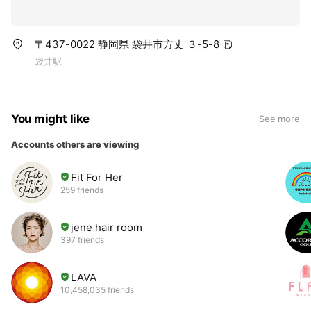
〒437-0022 静岡県 袋井市方丈 ３-5-8
袋井駅
You might like
See more
Accounts others are viewing
Fit For Her
259 friends
jene hair room
397 friends
LAVA
10,458,035 friends