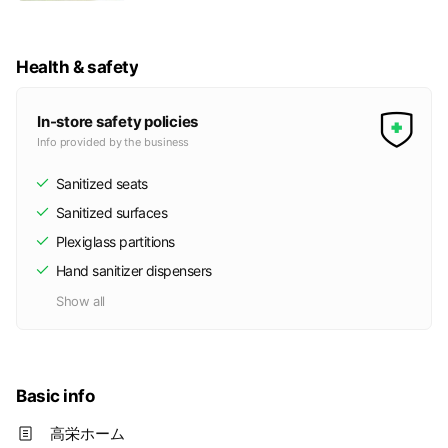
ング、イベントやワークショップの拠点としてな
ど…小さな空間が大きな可能性を拡げてくれてい
ます。COYABASEは用途に合わせて自由にカスタ
マイズすることで、自分にピッタリな快適空間を
Health & safety
作り出すことができます。ここでぜひ新しいライ
フスタイルをご体験してください。
In-store safety policies
Info provided by the business
Sanitized seats
Sanitized surfaces
Plexiglass partitions
Hand sanitizer dispensers
Show all
Basic info
高栄ホーム