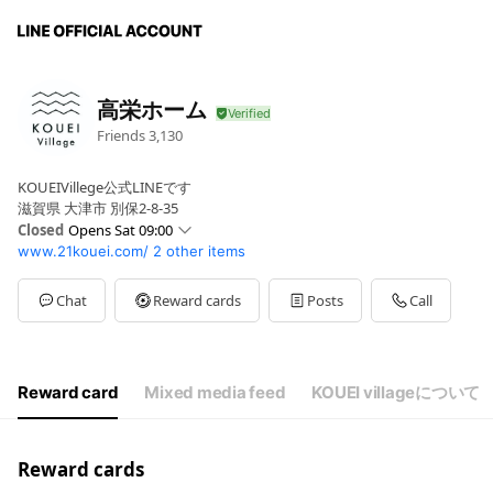
高栄ホーム
Friends
3,130
KOUEIVillege公式LINEです
滋賀県 大津市 別保2-8-35
Closed
Opens Sat 09:00
www.21kouei.com/
2 other items
Sun
09:00 - 18:30
Mon
09:00 - 18:30
Tue
09:00 - 18:30
Chat
Reward cards
Posts
Call
Wed
Closed
Thu
09:00 - 18:30
Fri
09:00 - 18:30
Sat
09:00 - 18:30
Reward card
Mixed media feed
KOUEI villageについて
水曜・第2、第3木曜定休日
Reward cards