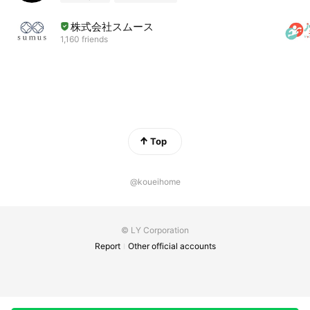
株式会社スムース
1,160 friends
Top
@koueihome
© LY Corporation
Report
Other official accounts