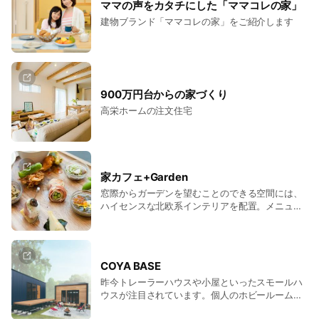
ママの声をカタチにした「ママコレの家」
建物ブランド「ママコレの家」をご紹介します
900万円台からの家づくり
高栄ホームの注文住宅
家カフェ+Garden
窓際からガーデンを望むことのできる空間には、
ハイセンスな北欧系インテリアを配置。メニュー
は健康を考えこだわった地元食材を使用した、体
に優しい内容になっています。また、広々とした
店内はこだわりのある空間になっており、非日常
な時間を過ごしていただけます。ご家族連れやご
COYA BASE
友人とお好きなシーンにご利用してください。
昨今トレーラーハウスや小屋といったスモールハ
ウスが注目されています。個人のホビールーム
や、仕事のスペースとして、キャンプやグランピ