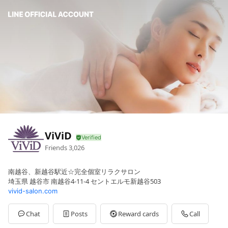
ViViD
Friends
3,026
南越谷、新越谷駅近☆完全個室リラクサロン
埼玉県 越谷市 南越谷4-11-4 セントエルモ新越谷503
vivid-salon.com
Chat
Posts
Reward cards
Call