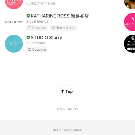
3,362,514 friends
KATHARINE ROSS 新越谷店
2,359 friends
Coupons
Reward card
STUDIO Starry
589 friends
Coupons
Top
@kou0403v
© LY Corporation