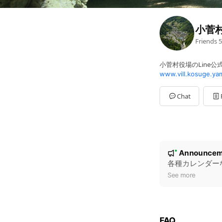
小菅
Friends
5
小菅村役場のLine
www.vill.kosuge.yam
Chat
N
Announcem
New
o
各種カレンダー
t
See more
i
c
e
FAQ