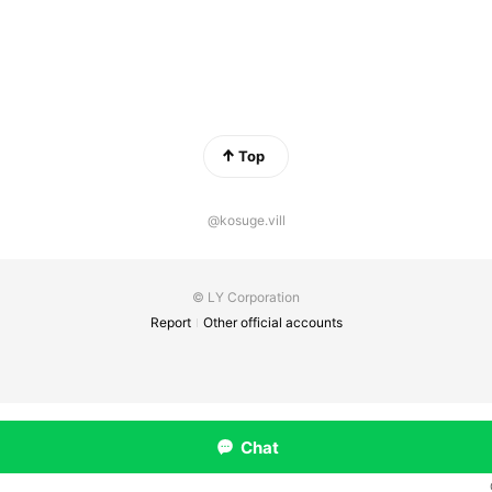
Top
@kosuge.vill
© LY Corporation
Report
Other official accounts
Chat