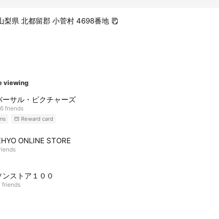
1 山梨県 北都留郡 小菅村 4698番地
e viewing
バーサル・ピクチャーズ
6 friends
ns
Reward card
HYO ONLINE STORE
riends
ソンストア１００
 friends