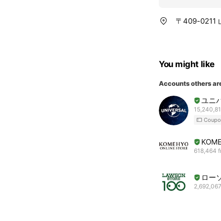
〒409-021
You might like
Accounts others ar
ユニ
15,240,81
Coupo
KOME
618,464 f
ロー
2,692,067