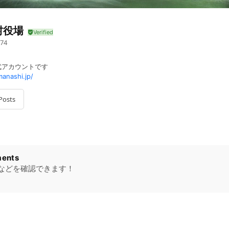
村役場
74
公式アカウントです
anashi.jp/
Posts
ents
などを確認できます！