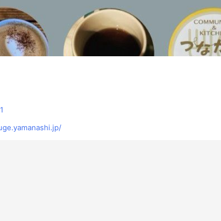
1
uge.yamanashi.jp/