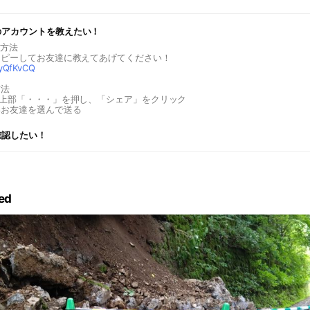
のアカウントを教えたい！
る方法
コピーしてお友達に教えてあげてください！
e/yQfKvCQ
方法
ル上部「・・・」を押し、「シェア」をクリック
いお友達を選んで送る
確認したい！
ed