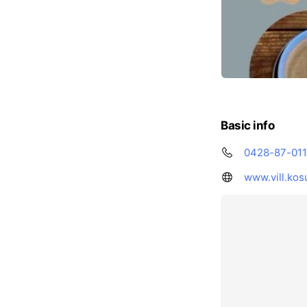
Basic info
0428-87-011
www.vill.kos