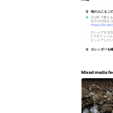
Q
他の人にもこ
A
○URLで教え
以下のURLを
https://lin.e
○シェアする
1.プロフィー
2.シェアした
Q
カレンダーを
Mixed media fe