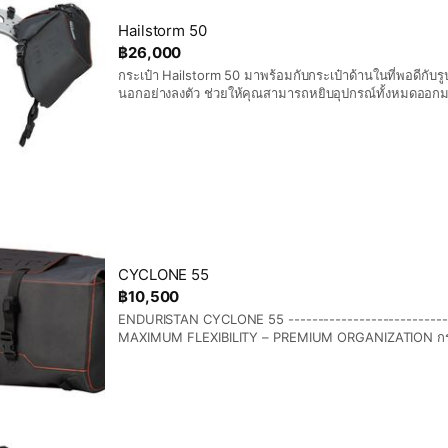
ใหม่ กระเป๋าข้าง Blizzard 2 จึงเป็น เพื่อนร่วมทางที่สมบูร
ที่ท้าทาย ผลิตภัณฑ์ Enduristan ทั้งหมดมีคุณสมบัติกันน้ำ 
Hailstorm 50
อย่างสมบูรณ์แบบ ทำให้สัมภาระของคุณได้รับการปกป้องในทุกสภ
฿26,000
อุปกรณ์เสริมจดสิทธิบัตรของเราจำนวน 7 จุด ทำให้มีตัวเล
กระเป๋า Hailstorm 50 มาพร้อมกับกระเป๋าด้านในที่พอดีกับร
กระเป๋าเพิ่มเติม เช่น ซองใส่ขวดน้ำ ซองใส่กระป๋อง กระเป๋า
นอกอย่างลงตัว ช่วยให้คุณสามารถหยิบอุปกรณ์ทั้งหมดออก
Pack กระเป๋าข้าง Blizzard 2 มีให้เลือก 3 ขนาด โดยมีปริมาตรรวม 15, 25 หรือ 35
ไม่ต้องลงจากมอเตอร์ไซค์ – เหมาะอย่างยิ่งสำหรับการพักใน
ลิตร
กระเป๋าด้านในมีหูหิ้วและจุดสำหรับติดสายสะพายไหล่ (ไม่รวม
รถจักรยานยนต์ มีสติ๊กเกอร์ป้องกันรอยขีดข่วนแถมมาให้ด้วย ทั้
จักรยานยนต์และตำแหน่งของท่อไอเสีย เราขอแนะนำให้ติดตั้
เติม (ไม่รวมอยู่ในชุด) เช่นเดียวกับผลิตภัณฑ์ Enduristan ทุก
Hailstorm 50 กันน้ำ กันฝุ่น กันโคลน และกันหิมะได้อย่างสม
ใช้กระเป๋าด้านใน – และได้รับการออกแบบมาโดยเฉพาะสำหร
จักรยานยนต์ อุปกรณ์ในชุด - 1 × ชิ้นส่วนโครงสร้างตรงกลาง
กระเป๋าด้านซ้าย (17.5 ลิตร) - 1 × กระเป๋าด้านขวา (17.5 ลิ
ชิ้น - 2 × สายรัดด้านล่าง - 2 × ชิ้นส่วนเบรก CRR สำรอง -
CYCLONE 55
Hailstorm 50 - 2 × สติกเกอร์ป้องกัน - 6 × สกรูหัวแบนพิเ
฿10,500
ล็อค สแตนเลส) - 6 × น็อตตัวเมีย M6 × 6 (ชุบสังกะสี) - 10
ENDURISTAN CYCLONE 55 ----------------------------
ตัวยึดด้านหลังแบบ Camlock
MAXIMUM FLEXIBILITY – PREMIUM ORGANIZATION กระเป๋
Cyclone เป็นกระเป๋าอเนกประสงค์ที่สุดของเราสำหรับมอเต
สำหรับนักขี่ที่ต้องการความยืดหยุ่นสูงสุดควบคู่ไปกับการจัดเ
สามารถใช้เป็นกระเป๋าเดินทางหลักหรือเป็นที่เก็บของเพิ่มเติม
จัดวางมอเตอร์ไซค์และข้อกำหนดการเดินทางที่แตกต่างกันได
คุณสมบัติ - ผ้า 3 ชั้นขั้นสูง (ปราศจาก PVC) - กระเป๋าเดิ
สำหรับใช้เป็นกระเป๋าหลักหรือกระเป๋าเสริม - Enduristan St