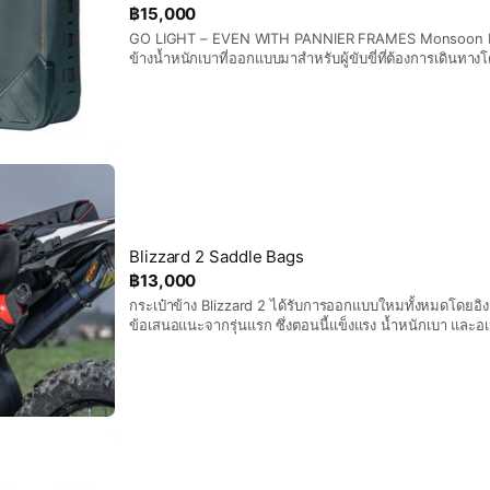
฿15,000
GO LIGHT – EVEN WITH PANNIER FRAMES Monsoon Evo 2 คือระบบกระเป๋า
ข้างน้ำหนักเบาที่ออกแบบมาสำหรับผู้ขับขี่ที่ต้องการเดินทาง
โดยไม่เพิ่มน้ำหนักหรือความซับซ้อนที่ไม่จำเป็น มันผสมผส
ระบบติดตั้งที่เรียบง่าย และโครงสร้างที่แข็งแรง ทำให้เหมา
ผจญภัยและเดินทางที่ใช้แร็คข้างเป็นหลัก คุณสมบัติ - ผ้า 3 ชั้นขั้นสูง (ปราศจาก
PVC) - ระบบกระเป๋าข้างน้ำหนักเบาสำหรับใช้กับแร็คกระเป๋าข
กระเป๋าข้างขนาด 16 มม. และ 18 มม. - ขายึดปรับได้ด้านข้าง
ถอดออกได้ง่าย - ขอบป้องกันที่ยืดหยุ่น ไม่แตกหักเมื่อตกก
Standard Interface ที่ได้รับการจดสิทธิบัตร บนฝาบนและด้า
ช่องจัดระเบียบในตัว พร้อมช่องตาข่าย 3 ช่อง และช่องใส่เอก
สะดวก - ช่องสำหรับสายรัดนิรภัย Steelcore - สามารถติด
อสมมาตรได้ - กันน้ำ กันฝุ่น กันโคลน และกันหิมะได้อย่างสม
Blizzard 2 Saddle Bags
กระเป๋าด้านใน
฿13,000
กระเป๋าข้าง Blizzard 2 ได้รับการออกแบบใหมทั้งหมดโดย
ข้อเสนอแนะจากรุ่นแรก ซึ่งตอนนี้แข็งแรง น้ำหนักเบา และอเน
กระเป๋าติดแน่นบนรถของคุณ แม้จะอยู่บนเส้นทางที่ท้าทายที่ส
คลายออก จุดเด่นที่แท้จริงคือระบบ CRR Breakaway (Crash-Replace-Ride On)
ที่ได้รับการจดสิทธิบัตรและปฏิวัติวงการ ซึ่งรับประกันว่าสา
ในระหว่างการล้ม หรือ ชนที่มีความรุนแรงพอสมควร โดยไม่
รัดเสียหาย ชิ้นส่วนอะไหล่ CRR ที่ให้มาสามารถเปลี่ยนได้ภาย
ต้องใช้เครื่องมือ ทำให้กระเป๋าพร้อมสำหรับการใช้งานอีกครั้งทันที ลืมกระเป๋า
หายไปได้เลย แล้วดำดิ่งสู่การผจญภัยของคุณอย่างเต็มที่ แล้วหวั
ไปจะไม่เกิดขึ้น! ด้วยผ้า 3 ชั้นขั้นสูงที่ทนทานต่อการฉีกขาด