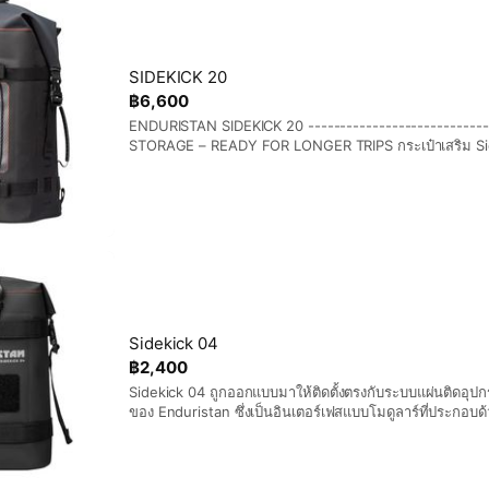
ได้รับการจดสิทธิบัตร - บนฝาปิดพร้อมช่องกระเป๋าและเชือกรู
ด้านข้างสำหรับอุปกรณ์เสริมแบบโมดูลาร์ - ช่องสำหรับสาย
เฉพาะ เพื่อการติดตั้งที่ปลอดภัย - ก้นกระเป๋าแบนราบ ช่วยให้จ
และสะดวกยิ่งขึ้น - สายสะพาย 4 จุด สำหรับสะพายหลัง - หูห
SIDEKICK 20
และด้านข้าง) - กันน้ำ กันฝุ่น กันโคลน และกันหิมะได้อย่างส
฿6,600
ใช้กระเป๋าด้านใน
ENDURISTAN SIDEKICK 20 ---------------------------
STORAGE – READY FOR LONGER TRIPS กระเป๋าเสริม Sid
ขนาดใหญ่ ออกแบบมาเพื่อขยายพื้นที่เก็บสัมภาระของคุณอย่
พื้นที่เพิ่มเติม ติดตั้งโดยตรงกับผลิตภัณฑ์ Enduristan ที่เข้า
Enduristan Standard Interface ที่ได้รับการจดสิทธิบัตรแล้ว ใ
ลิตรที่เข้าถึงได้ง่ายโดยไม่ลดทอนความมั่นคงหรือคุณสมบัติก
ผลิตจากผ้า 3 ชั้นขั้นสูงของเรา ซึ่งเป็นวัสดุปลอด PVC ที่ใช
เรา โครงสร้างแบบเชื่อมเต็มรูปแบบช่วยให้การปกป้องที่เชื่อถื
ท้าทาย และทำให้เป็นหมวกกันน็อคที่ทนทานสำหรับการเดินทา
ออนโรด และ ออฟโรด คุณสมบัติ - ผ้า 3 ชั้นขั้นสูง (ปราศจา
กันน้ำขนาดใหญ่ - ใช้งานร่วมกับ Enduristan Standard Inte
สิทธิบัตร (ใช้ได้กับอินเทอร์เฟซขนาด 2×4 หรือใหญ่กว่า) -
Sidekick 04
Interface 1x2 ที่ได้รับการจดสิทธิบัตรในแต่ละด้าน สำหรับพื้
฿2,400
เติม - การติดตั้งที่รวดเร็วและปลอดภัยด้วยหัวเข็มขัดแบบแค
Sidekick 04 ถูกออกแบบมาให้ติดตั้งตรงกับระบบแผ่นติดอุปกรณ
ซิปด้านนอกแบบโปร่งใส เพื่อให้มองเห็นสิ่งของภายในได้ง่าย 
ของ Enduristan ซึ่งเป็นอินเตอร์เฟสแบบโมดูลาร์ที่ประกอบด้
นอกแยกต่างหาก สำหรับเก็บสิ่งของชิ้นเล็กๆ เช่น ถุงมือ - หูหิ
พร้อมตัดขวางแนวนอนและแนวตั้ง ช่องเปิดเหล่านี้ช่วยให้ส
จุดรวมอยู่ด้วย – เปลี่ยนกระเป๋าให้เป็นกระเป๋าเป้สะพายหลัง 
ยึดกลับไปที่กระเป๋าเองได้อย่างมั่นคงโดยใช้ Velcro ที่รวมอยู่ 
เต็มรูปแบบเพื่อการปกป้องที่มั่นใจได้ - กันน้ำ กันฝุ่น กันโค
และสามารถถอดออกได้ง่ายในเวลาไม่กี่วินาที. คุณจะพบแผ่นติ
สมบูรณ์ – ไม่จำเป็นต้องใช้กระเป๋าด้านใน