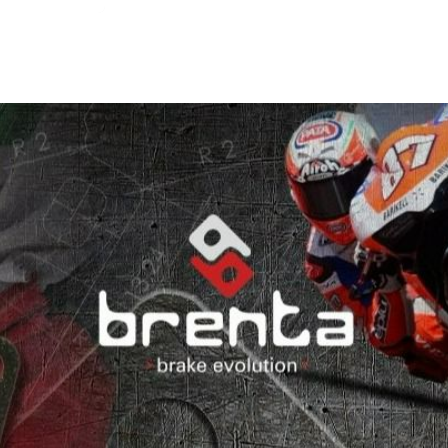
บนผลิตภัณฑ์ของ Enduristan ที่เพิ่มขึ้นเรื่อย ๆ – เช่น บนก
หรือกระเป๋าถัง Sandstorm 5 ซึ่งจะให้คุณมีอิสระในการเพิ่มท
ได็ อย่างแม่นยำในที่ที่คุณต้องการ ขนาดช่องแผ่นติดอุปกรณ์เ
Sidekick 01: 1×2 หรือใหญ่กว่า Sidekick 02: 1×3 หรือใหญ่
2×2 หรือใหญ่กว่า Sidekick 04: 2×3 หรือใหญ่กว่า คุณสมบัต
ฝุ่น และกันโคลน (ผ้าสามชั้นที่มีคุณภาพสูง) - ทนต่อการขีดข
หนักเบา - ปิดด้วยระบบโรลท็อป พร้อม G-Hook เพื่อความปลอด
โลโก้ Enduristan ที่สะท้อนแสงเพื่อการมองเห็นที่ชัดเจนขึ้น 
รวดเร็วและไม่ต้องใช้เครื่องมือด้วยสายเวลโครสองสาย - เข้า
ทั้งหมดที่มีแผ่นรองรับ Enduristan - เลือกตกแต่งตามความต
เหมาะกับการเดินทางของคุณ - ซับในสีแดงที่ตัดกันสูงสำหรับการ
ข้อมูลทางเทคนิค ปริมาตร 4 ลิตร น้ำหนัก 0.29 กก. สูง 28 ซ
ซม.