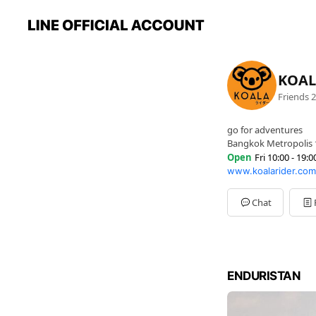
KOAL
Friends
2
go for adventures
Bangkok Metropolis ว
Open
Fri 10:00 - 19:0
www.koalarider.com
Sun
Closed
Mon
10:00 - 19:00
Tue
10:00 - 19:00
Chat
Wed
10:00 - 19:00
Thu
10:00 - 19:00
Fri
10:00 - 19:00
Sat
10:00 - 19:00
ปิดวันอาทิตย์
ENDURISTAN