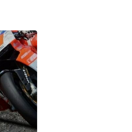
ระเป๋าสะพาย Blizzard 2
ี่เก็บของที่คุณต้องการ
สริมที่ต้องการ:
กว่า Sidekick 03:
ิ - กันน้ำ 100% , กัน
่วนขั้นสุดและมีน้ำ
ภัยที่เพิ่มขึ้น -
- การติดตั้งอย่าง
กันได้กับผลิตภัณฑ์
้องการ: เลือกขนาดที่
มองเห็นที่ดียิ่งขึ้น
ม. กว้าง 18 ซม. ลึก 9