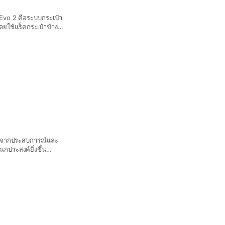
โดยใช้แร็คกระเป๋าข้าง
านรูปทรงเพรียวบาง
ะสำหรับรถจักรยานยนต์
้าง - ใช้ได้กับเฟรม
 - ดีไซน์ขายึดกันฝุ่น
ระแทก - Enduristan
นข้างทั้งสองด้าน -
สาร - หูหิ้ว พกพา
ตั้งแบบสมมาตรหรือ
บูรณ์ – ไม่ต้องใช้
อิงจากประสบการณ์และ
กประสงค์ยิ่งขึ้น
ุด โดยไม่เคลื่อนหรือ
ยรัดด้านหน้าจะหลุดออก
ทำให้กระเป๋าหรือสาย
ในไม่กี่วินาทีโดยไม่
ที่เสีย
งว่าอุบัติเหตุครั้งต่อ
และการเสียดสีเป็นพิเศษ