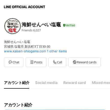
海鮮せんべい塩竈
Friends
6,027
海鮮せんべい 塩竈
宮城県 塩竈市 新浜町3丁目30-30
www.kaisen-shiogama.com
1 other items
Chat
Posts
Call
Reward cards
アカウント紹介
Social media
Reward card
Mixed med
アカウント紹介