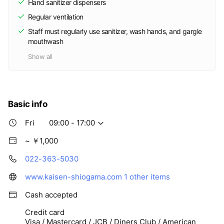
Hand sanitizer dispensers
Regular ventilation
Staff must regularly use sanitizer, wash hands, and gargle
mouthwash
Show all
Basic info
Fri
09:00 - 17:00
~ ￥1,000
022-363-5030
www.kaisen-shiogama.com
1 other items
Cash accepted
Credit card
Visa / Mastercard / JCB / Diners Club / American