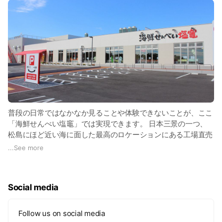
普段の日常ではなかなか見ることや体験できないことが、ここ
「海鮮せんべい塩竈」では実現できます。 日本三景の一つ、
松島にほど近い海に面した最高のロケーションにある工場直売
店「海鮮せんべい塩竈」は約50種類の海鮮せんべい専門店で
...
See more
す。工場も直結しており自由に見学が可能です。 また、おせ
んべいだけではなく店内グルメも充実。秘伝のタレで味付けし
たアツアツの「いか焼き」と具材たっぷりのお好み焼きのよう
Social media
な「海鮮塩竈焼き」は一食の価値あり！ 休憩コーナーではお
茶やコーヒーが無料で飲めてゆっくりくつろげます。お子様に
は「手焼き体験」もオススメ！自分だけのおせんべいが作れま
Follow us on social media
す。 ほかにも撮影スポットのキャラクターパネルや抜群の景