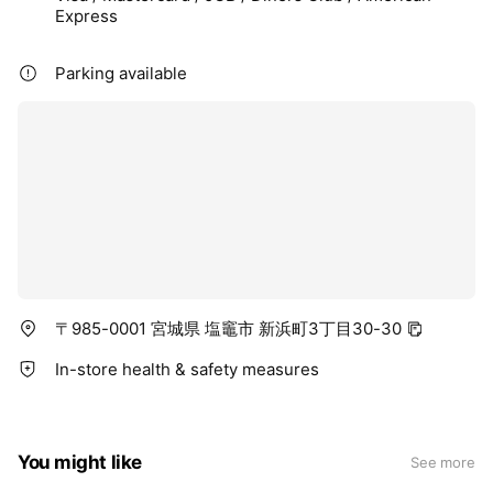
Express
Parking available
〒985-0001 宮城県 塩竈市 新浜町3丁目30-30
In-store health & safety measures
You might like
See more