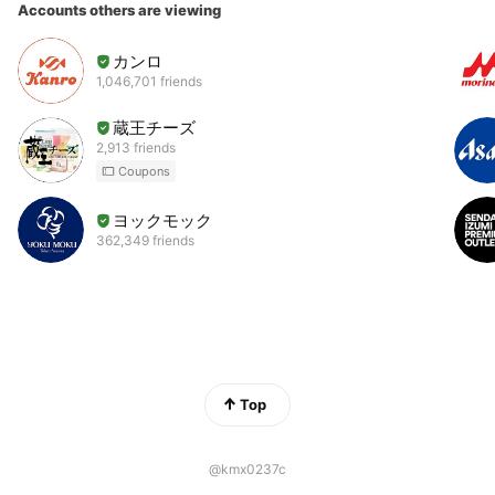
Accounts others are viewing
カンロ
1,046,701 friends
蔵王チーズ
2,913 friends
Coupons
ヨックモック
362,349 friends
Top
@kmx0237c