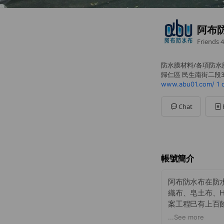
阿布
Friends
4
防水膜材料/各項防水
歸仁區 民生南街二段3
www.abu01.com/
1 
Chat
帳號簡介
阿布防水布在防水
織布、皂土布、H
案工程巳有上百
的是，阿布防水
...
See more