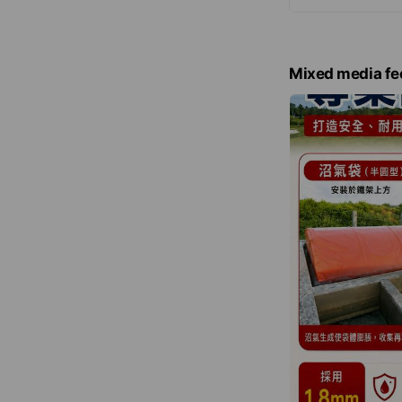
能引發之後遺症
秀的工程。 近
襯』(魚菜共生系
所需之用，小型
Mixed media fe