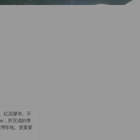
O、紅泥膠布、不
ow，所完成的專
台灣等地。更重要
現地環境不佳所可