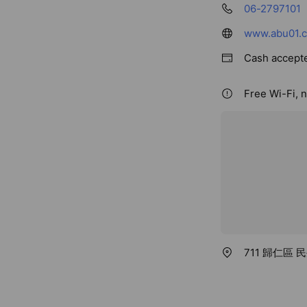
06-2797101
www.abu01.
Cash accept
Free Wi-Fi, 
711 歸仁區 