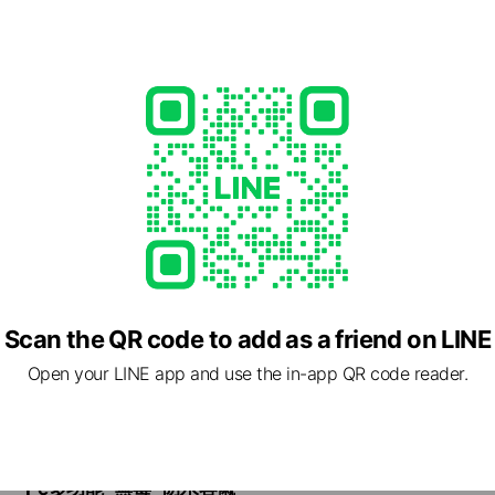
Scan the QR code to add as a friend on LINE
Open your LINE app and use the in-app QR code reader.
--- Pe多功能" 無毒 "防水容襯