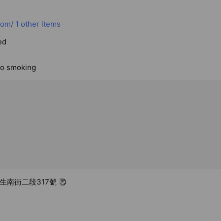
com/
1 other items
ed
no smoking
民生南街二段317號