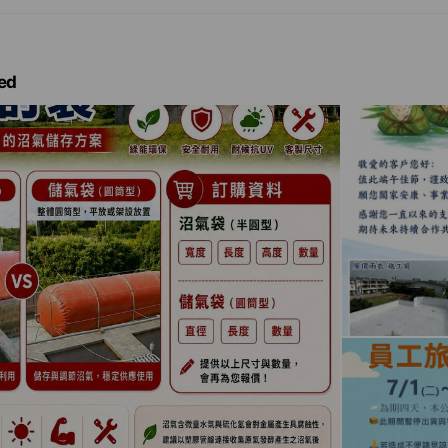
，預先對客戶提出改善建議，以使客戶節省工程上的開支，以最少的
年來我司不斷將此材質擴增為多功能用途，近期已推出產品為『HDPE
統)，產品優勢、持久耐用、" 無毒 "、環境隔離、維護方便，也提供
可養魚，大型亦可做成簡易式孩童泳池，蓄水池，景觀池…….等
ed