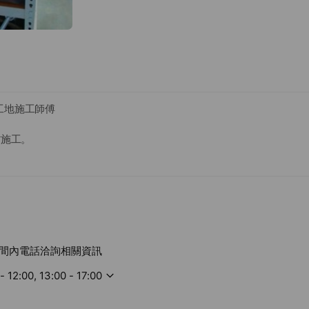
工地施工師傅
省施工。
焊接機的操作
半小貨車
歸仁區民生南街二段317號
1,800元﹐供午餐
abutech168@gmail.com
間內電話洽詢相關資訊
- 12:00, 13:00 - 17:00