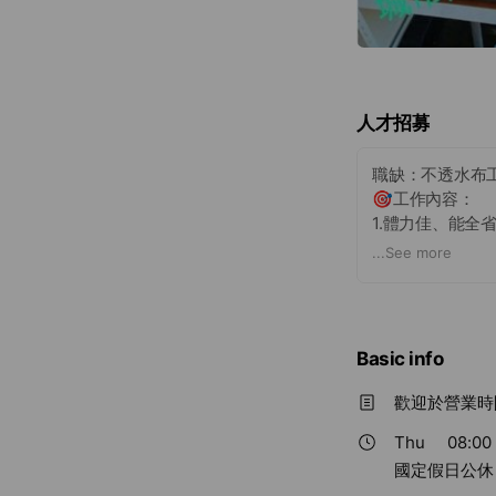
人才招募
職缺：不透水布
🎯工作內容：
1.體力佳、能全
2.願意學習熱熔
...
See more
3.能開手排三噸
應徵地點：台南市
⭐薪資待遇：日薪
✨應徵履歷請mail：
Basic info
歡迎於營業時
Thu
08:00 
國定假日公休