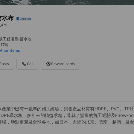
防水布
,479
膜工程項目/蓄水池
17號
other items
Posts
Call
Reward cards
產業中巳有十數年的施工經驗，銷售產品材質有HDPE、PVC、TP
DPE導水板，多年來的精益求精，造就了豐富的施工經驗及know-h
餘場，地點更遍及全球各地，如日本，大陸的北京、雲南，越南，及
布的專業評估能力，能在工程未施工前，即能看出施工場地因設計或