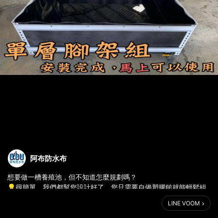
阿布防水布
想要做一槽養殖池，但不知道怎麼規劃嗎？
💡很簡單，我們都幫您設計好了，您只需要自備塑膠鎚就能輕鬆組
裝🔨
LINE VOOM
城市魚菜Family腳架組可以多功能使用，養魚、養烏龜或種菜都可