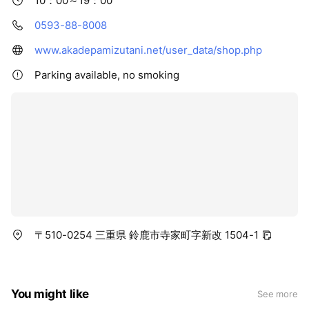
10：00～19：00
0593-88-8008
www.akadepamizutani.net/user_data/shop.php
Parking available, no smoking
〒510-0254 三重県 鈴鹿市寺家町字新改 1504-1
You might like
See more