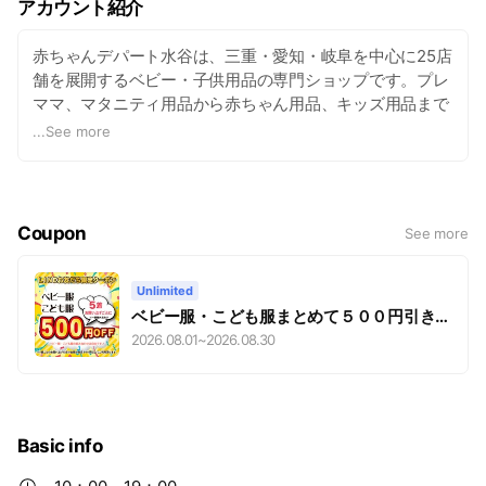
アカウント紹介
赤ちゃんデパート水谷は、三重・愛知・岐阜を中心に25店
舗を展開するベビー・子供用品の専門ショップです。プレ
ママ、マタニティ用品から赤ちゃん用品、キッズ用品まで
幅広いラインナップを取り揃えております。 毎年、10月頃
...
See more
からひな人形・2月頃から五月人形・こいのぼりなども取
り扱っております。
Coupon
See more
Unlimited
ベビー服・こども服まとめて５００円引き
クーポン
2026.08.01
~
2026.08.30
Basic info