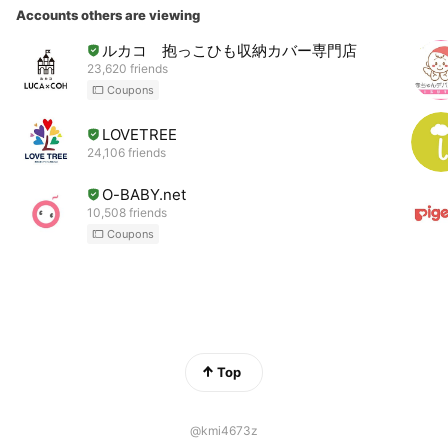
Accounts others are viewing
ルカコ 抱っこひも収納カバー専門店
23,620 friends
Coupons
LOVETREE
24,106 friends
O-BABY.net
10,508 friends
Coupons
Top
@kmi4673z