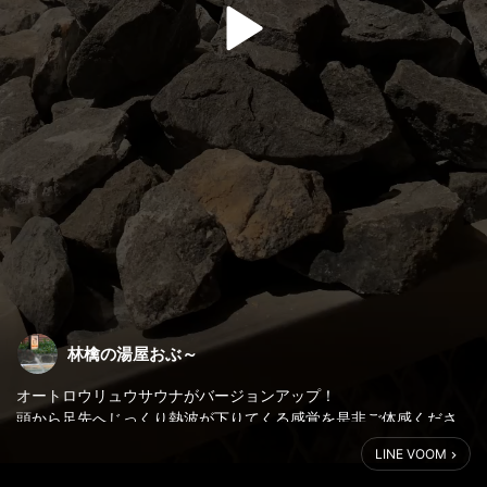
林檎の湯屋おぶ～
オートロウリュウサウナがバージョンアップ！
頭から足先へじっくり熱波が下りてくる感覚を是非ご体感くださ
い。
LINE VOOM
病み付きになります。