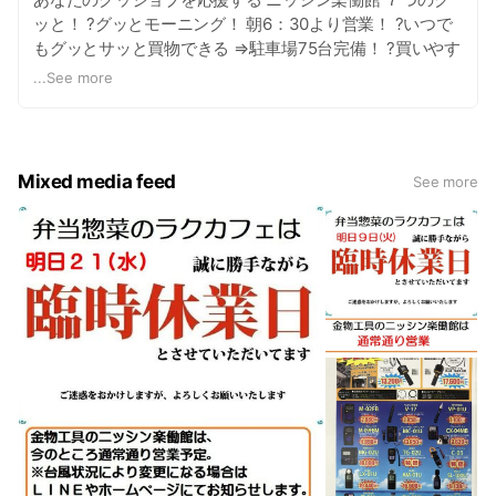
ッと！ ?グッとモーニング！ 朝6：30より営業！ ?いつで
もグッとサッと買物できる ⇒駐車場75台完備！ ?買いやす
さもグッとアップ ⇒広々した店内、カートも完備でラック
...
See more
ラク！ ?グッとくる品揃え⇒商品点数なんと3万2千点！ 圧
倒的な在庫数、こちらをクリック！ ?欲しかった道具もリ
ユースでグッとゲット！ ?レンタルでグッとコスト節減！
?ＲAKU CAFEで朝からグッと活力アップ！
Mixed media feed
See more