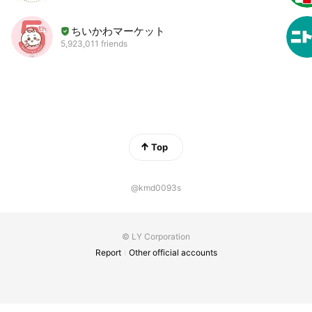
ちいかわマーケット
5,923,011 friends
Top
@kmd0093s
© LY Corporation
Report
Other official accounts