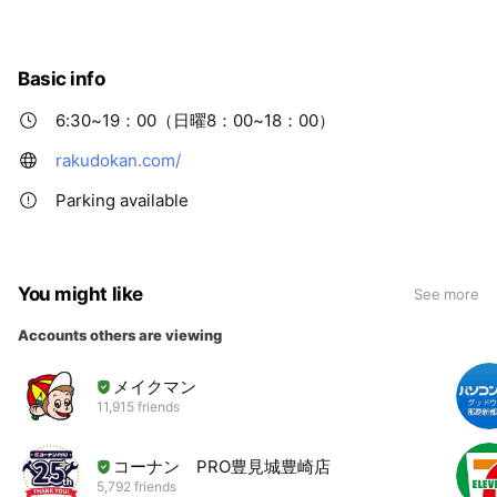
Basic info
6:30~19：00（日曜8：00~18：00）
rakudokan.com/
Parking available
You might like
See more
Accounts others are viewing
メイクマン
11,915 friends
コーナン PRO豊見城豊崎店
5,792 friends