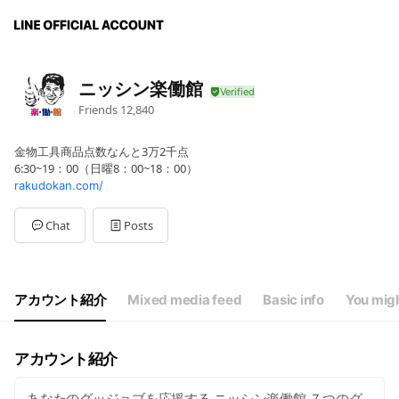
ニッシン楽働館
Friends
12,840
金物工具商品点数なんと3万2千点
6:30~19：00（日曜8：00~18：00）
rakudokan.com/
Chat
Posts
アカウント紹介
Mixed media feed
Basic info
You migh
アカウント紹介
あなたのグッジョブを応援する ニッシン楽働館 ７つのグ