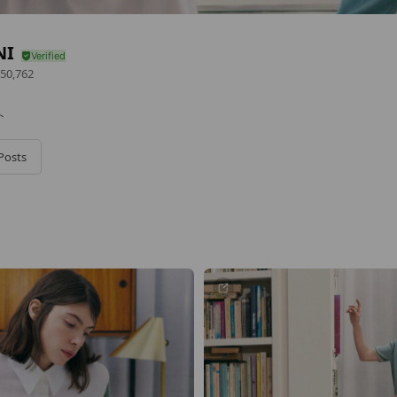
NI
50,762
ト
Posts