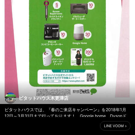
ピタットハウス木更津店
ピタットハウスでは、『春のご来店キャンペーン』を2018年1月
12日～3月31日まで行っております！ Google home、Dysonド
ライヤー等の話題の人気家電が合計256名様に！！（但しピタット
LINE VOOM
ハウス公式サイト【pitat.com】のキャンペーン対象店舗の店舗ペ
ージから来店予約、または対象物件の見学予約頂いたお客様が対