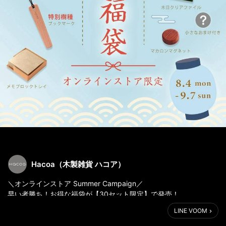
Hacoa（木製雑貨 ハコア）
＼オンラインストア Summer Campaign／
早い者勝ち！お得な福袋が【30セット限定】で発売！
https://hacoa.net/view/news/20250804090044
LINE VOOM
人気アイテム＆ここでしか手に入らないオリジナルグッズを詰め