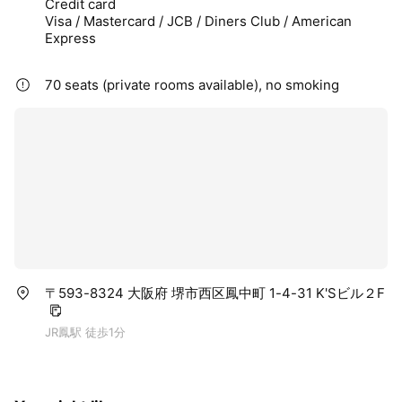
Credit card
Visa / Mastercard / JCB / Diners Club / American
Express
70 seats (private rooms available), no smoking
〒593-8324 大阪府 堺市西区鳳中町 1-4-31 K'Sビル２F
JR鳳駅 徒歩1分