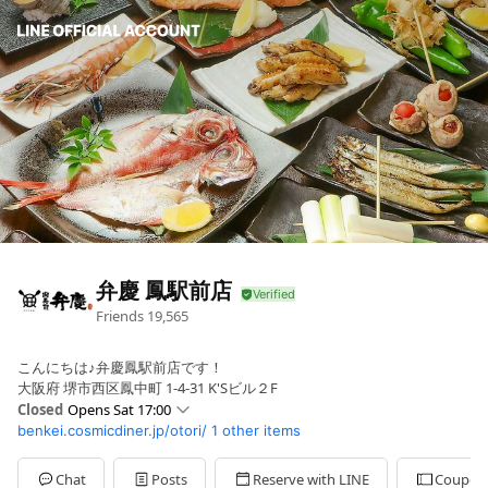
弁慶 鳳駅前店
Friends
19,565
こんにちは♪弁慶鳳駅前店です！
大阪府 堺市西区鳳中町 1-4-31 K'Sビル２F
Closed
Opens Sat 17:00
benkei.cosmicdiner.jp/otori/
1 other items
Mon
17:00 - 23:00
Tue
17:00 - 23:00
Wed
17:00 - 23:00
Chat
Posts
Reserve with LINE
Coupon