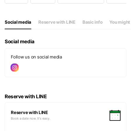
Thu
17:00 - 23:00
Fri
17:00 - 23:00
Sat
17:00 - 23:00
Sun
17:00 - 23:00
Social media
Reserve with LINE
Basic info
You might 
※行政の指示により営業時間が変更となる場合がございます。
Social media
Follow us on social media
Reserve with LINE
Reserve with LINE
Book a date now. It's easy.