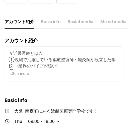
Wed
09:00 - 18:00
Thu
09:00 - 18:00
Fri
09:00 - 18:00
Sat
09:00 - 18:00
アカウント紹介
Basic info
Social media
Mixed media 
アカウント紹介
☆近畿医療とは☆
①現場で活躍している柔道整復師・鍼灸師が設立した学
校！(業界のパイプが強い)
②3年間で即戦力となる人材育成！(技術力重視)
...
See more
③就職率100％！(現場が求める人材)
先生と学生の距離が近く、少人数制のアットホームな学校
です！
授業時間は両学科共に午前コース・午後コースと2タイプ
Basic info
ございます。
自分に合ったライフスタイルで学ぶ環境がここにありま
大阪･南森町にある近畿医療専門学校です！
す！！
Thu
09:00 - 18:00
お気軽に友達追加してください！