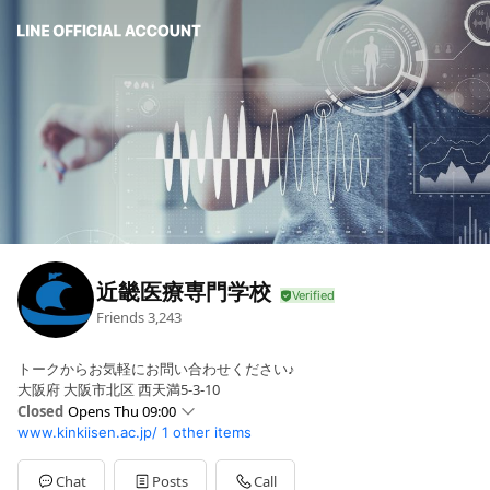
近畿医療専門学校
Friends
3,243
トークからお気軽にお問い合わせください♪
大阪府 大阪市北区 西天満5-3-10
Closed
Opens Thu 09:00
www.kinkiisen.ac.jp/
1 other items
Sun
Closed
Mon
09:00 - 18:00
Tue
09:00 - 18:00
Chat
Posts
Call