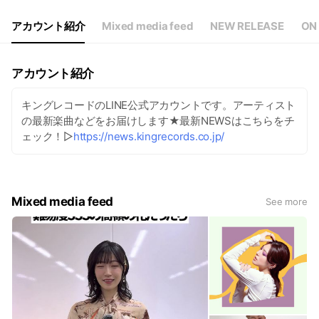
アカウント紹介
Mixed media feed
NEW RELEASE
ON 
アカウント紹介
キングレコードのLINE公式アカウントです。アーティスト
の最新楽曲などをお届けします★最新NEWSはこちらをチ
ェック！▷
https://news.kingrecords.co.jp/
Mixed media feed
See more