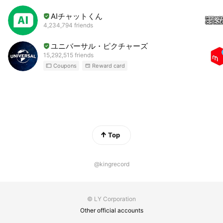
AIチャットくん
4,234,794 friends
ユニバーサル・ピクチャーズ
15,292,515 friends
Coupons
Reward card
Top
@kingrecord
© LY Corporation
Other official accounts