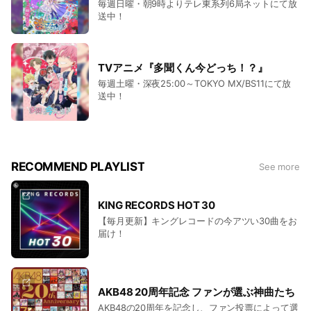
毎週日曜・朝9時よりテレ東系列6局ネットにて放
送中！
TVアニメ『多聞くん今どっち！？』
毎週土曜・深夜25:00～TOKYO MX/BS11にて放
送中！
RECOMMEND PLAYLIST
See more
KING RECORDS HOT 30
【毎月更新】キングレコードの今アツい30曲をお
届け！
AKB48 20周年記念 ファンが選ぶ神曲たち
AKB48の20周年を記念し、ファン投票によって選