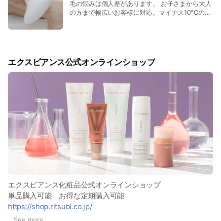
毛の悩みは個人差があります。 お子さまから大人
や不調を引き起こす原因であると言われていま
の方まで幅広いお客様に対応。マイナス10℃の冷
す。
却機能で痛みも感じにくい為小学生でも安心。大
人の肌が弱い方、痛みが苦手な方にも喜ばれてい
ます。 毛質に合わせて対応しております。 ▪両
脇 1,100円 【人気のセットでキレイ】 ▪腕上下、
脚上下、脇 5,500円 ▪全顔 5,500円 ▪VIO、
エクスビアンス公式オンラインショップ
脇 5,500円 ▪全顔、脇 5,500円 ▪全身（顔VIO
なし）11,000円 ▪全身フルコース 16,500円 子ど
も価格で大人も同じ値段でお手入れ出来ます。
エクスビアンス化粧品公式オンラインショップ
単品購入可能 お得な定期購入可能
https://shop.ritsubi.co.jp/
↑こちらから登録出来ます。
...
See more