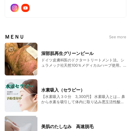
ＭＥＮＵ
See more
深部肌再生グリーンピール
ドイツ皮膚科医のドクタートリートメント法。シ
ュラメック社天然100％メディカルハーブ使用。
酒さやアレルギーで敏感なお肌の内面からケアし
ていきます。 肌の土台からワンランク上のお手入
れを目指す方。 ▪５ｄａｙｓ 55,000円 ▪スペシ
ャル１ｄａｙ 38,500円 ▪ソフト１ｄａｙ
水素吸入（セラピー）
16,500円 （ホームケアが別途必要）
【水素吸入３０分 3,300円】 水素吸入とは… 鼻
から水素を吸引して体内に取り込み悪玉活性酸素
を還元する、体内クリーニングです。 ◎多くの抗
酸化物質の中でも水素が特に優れている理由 水分
分子は限りなく小さいため、細胞の中まで行き渡
り、酸化力の高い悪玉活性酸素を還元してくれる
美肌のたしなみ 高速脱毛
ことが報告されています。活性酸素は多くの疾患