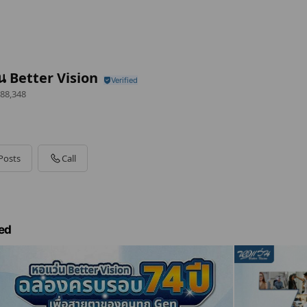
น Better Vision
88,348
Posts
Call
ed