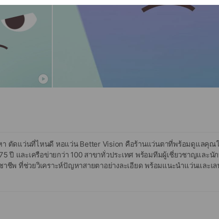
 ตัดแว่นที่ไหนดี หอแว่น Better Vision คือร้านแว่นตาที่พร้อมดูแลคุณใน
5 ปี และเครือข่ายกว่า 100 สาขาทั่วประเทศ พร้อมทีมผู้เชี่ยวชาญและนัก
าชีพ ที่ช่วยวิเคราะห์ปัญหาสายตาอย่างละเอียด พร้อมแนะนำแว่นและเลน
ุคคล
สายตาทั่วไป แว่นสำหรับใช้งานหน้าจอ หรือ เลนส์โปรเกรสซีฟ สำหรับผู้ที่
มให้คำปรึกษา ทดลองใช้งาน และปรับแต่งเลนส์ให้เหมาะกับการใช้ชีวิตขอ