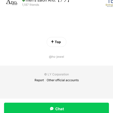
men's salon Ano.【アノ】
1,187 friends
Top
@hs-jewel
© LY Corporation
Report
Other official accounts
Chat