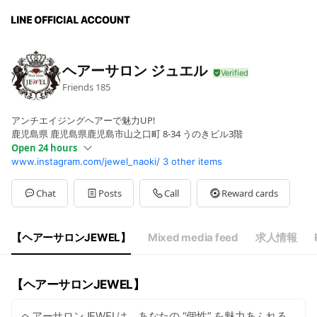
ヘアーサロン ジュエル
Friends
185
アンチエイジングヘアーで魅力UP!
鹿児島県 鹿児島県鹿児島市山之口町 8-34 うのきビル3階
Open 24 hours
www.instagram.com/jewel_naoki/
3 other items
Sun
Closed
Mon
Closed
Tue
00:00 - 00:00
Chat
Posts
Call
Reward cards
Wed
00:00 - 00:00
Thu
00:00 - 00:00
Fri
00:00 - 00:00
【ヘアーサロンJEWEL】
Mixed media feed
求人情報
Sat
00:00 - 00:00
13:00〜22:00
【ヘアーサロンJEWEL】
ヘアーサロンJEWELは、あなたの “個性” を魅力あふれる