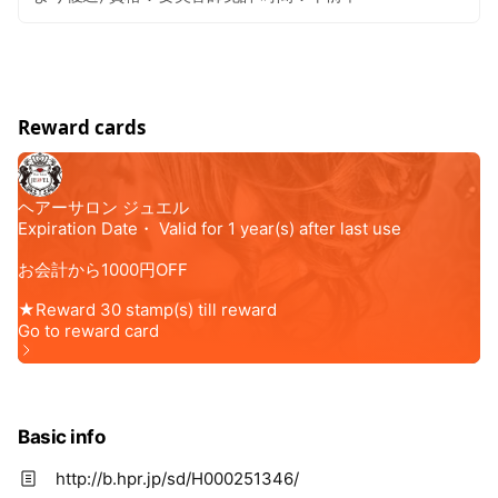
Reward cards
Basic info
http://b.hpr.jp/sd/H000251346/