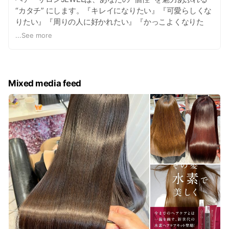
“カタチ” にします。『キレイになりたい』『可愛らしくな
りたい』『周りの人に好かれたい』『かっこよくなりた
い』 そんな想いをカタチにします。当店は完全予約制で、
...
See more
お客様への施術はArt Director 直希が洗練された技術でお
客様にご満足いただけるクオリティーを提供いたします。
ヘアースタイルで印象は大きく変わります。またアンチエ
イジングヘアーにより、若々しく綺麗になるトリートメン
Mixed media feed
トケアをサロンで体感していただきたいです。髪の毛の艶
や質感でサロンクオリティーを確信していただけます。あ
なたの魅力をサポートします!いつも足を運びたいと願う美
容室であり続けます。