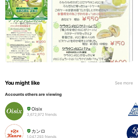
You might like
See more
Accounts others are viewing
Oisix
3,672,972 friends
カンロ
1,047,293 friends