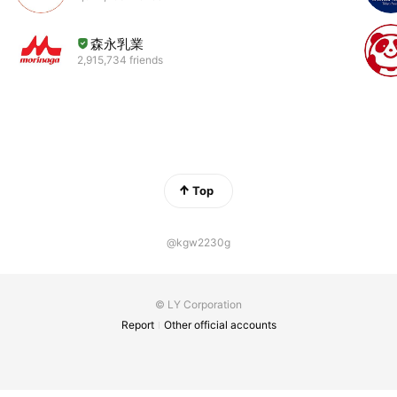
森永乳業
2,915,734 friends
Top
@kgw2230g
© LY Corporation
Report
Other official accounts