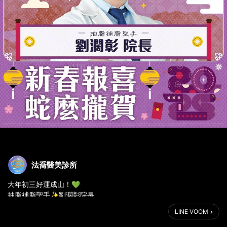
法喬醫美診所
大年初三好運成山！💚
抽脂補脂聖手✨劉濶彰院長
祝大家吃好睡飽，漂漂亮亮沒煩惱唷！
LINE VOOM
新春新美貌🏵️法喬讓你更亮眼