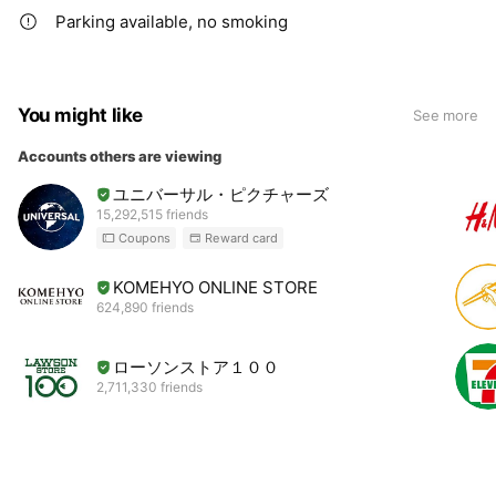
Parking available, no smoking
You might like
See more
Accounts others are viewing
ユニバーサル・ピクチャーズ
15,292,515 friends
Coupons
Reward card
KOMEHYO ONLINE STORE
624,890 friends
ローソンストア１００
2,711,330 friends