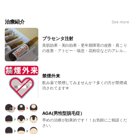
往診（訪問診療）・在宅診療もご相談ください。。
試験・入学・入社の際などの各種健康診断も受け付けておりま
す。
治療紹介
See more
社会不安障害、うつ病からの社会復帰を目指す患者さんも、ご
相談ください。
ED（バイアグラ、レビトラ）、AGA（男性型脱毛症）、プラ
プラセンタ注射
センタ療法、各種ワクチン（予防接種）も当院まで来院くださ
美肌効果・美白効果・更年期障害の改善・肩こり
い。
の改善・アトピー・喘息・花粉症などのアレルギ
ー症状の改善・疲労回復などなど
禁煙外来
飲み薬で禁煙してみませんか？多くの方が禁煙成
功されてます☆
AGA(男性型脱毛症）
早めの治療が効果的です！！お気軽にご相談くだ
さい。