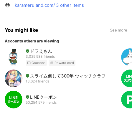
karameruland.com/
3 other items
You might like
See more
Accounts others are viewing
ドラえもん
3,029,983 friends
Coupons
Reward card
スライム倒して300年 ウィッチクラフト
13,624 friends
LINEクーポン
50,254,579 friends