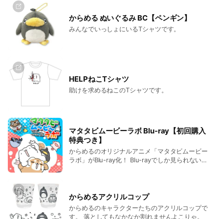
からめる ぬいぐるみ BC【ペンギン】
みんなでいっしょにいるTシャツです。
HELPねこTシャツ
助けを求めるねこのTシャツです。
マタタビムービーラボ Blu-ray【初回購入
特典つき】
からめるのオリジナルアニメ「マタタビムービー
ラボ」がBlu-ray化！ Blu-rayでしか見られないオ
リジナル特典映像や、未公開のNGシーン集、特製
ブックレットなど、豪華特典盛りだくさん！ ★初
回購入特典：限定ラバーキーホルダー「からめる
＆ぐるん」 収録内容： ・マタタビムービーラボ
からめるアクリルコップ
全10話 ・オリジナル特典映像1話 ・未公開NGシ
からめるのキャラクターたちのアクリルコップで
ーン集 ・オープニングテーマ「地獄のマタタビソ
す。 落としてもなかなか割れませんよこりゃ。