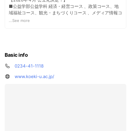
■公益学部公益学科 経済・経営コース 、政策コース、地
域福祉コース、観光・まちづくりコース 、メディア情報コ
ース
...
See more
■国際学部 国際コミュニケーション学科（2026年4月開
設）
Basic info
0234-41-1118
www.koeki-u.ac.jp/