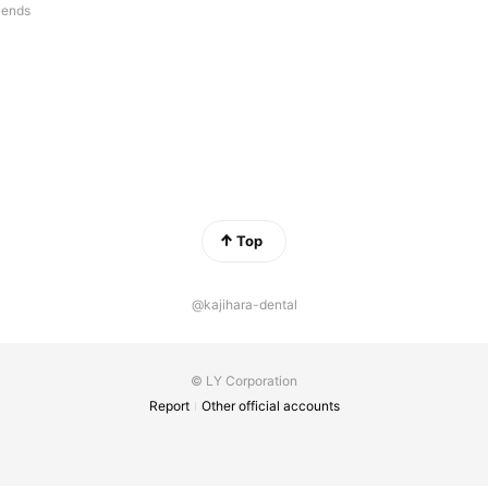
riends
Top
@kajihara-dental
© LY Corporation
Report
Other official accounts