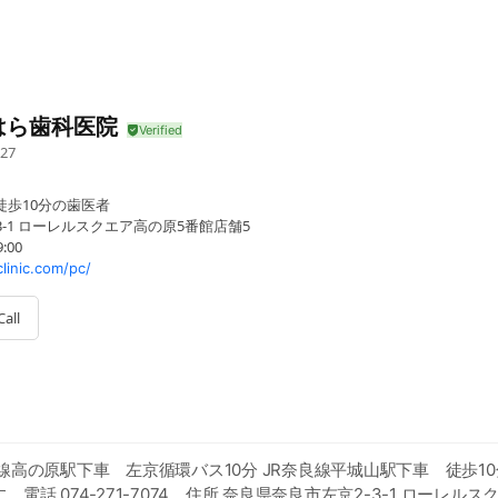
はら歯科医院
27
徒歩10分の歯医者
-3-1 ローレルスクエア高の原5番館店舗5
9:00
linic.com/pc/
Call
線高の原駅下車 左京循環バス10分 JR奈良線平城山駅下車 徒歩10
電話 074-271-7074。住所 奈良県奈良市左京2-3-1 ローレル