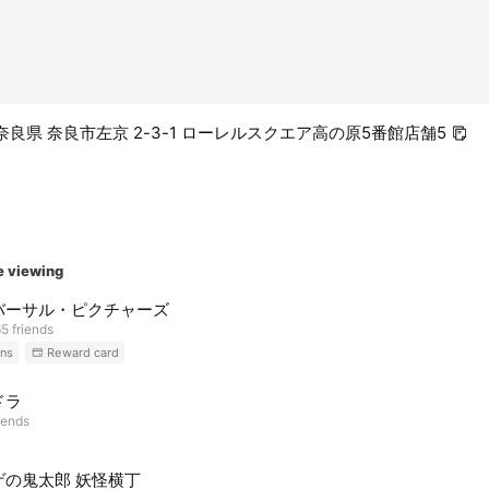
01 奈良県 奈良市左京 2-3-1 ローレルスクエア高の原5番館店舗5
e viewing
バーサル・ピクチャーズ
5 friends
ns
Reward card
ドラ
iends
ゲの鬼太郎 妖怪横丁