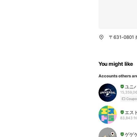
〒631-08
You might like
Accounts others ar
ユニ
15,359,06
Coupo
エス
83,843 fr
ゲゲ