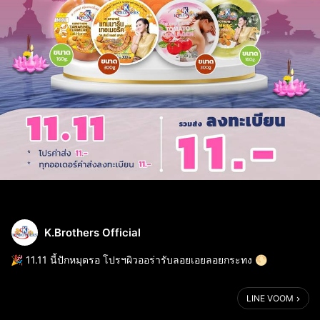
K.Brothers Official
🎉 11.11 นี้ปักหมุดรอ โปรฯผิวออร่ารับลอยเอยลอยกระทง 🌕
.
🛒ค่าส่งผิวออร่า ส่งลงทะเบียน+ 11 .- 🛵💨
LINE VOOM
.
🥰ผิวแลดูกระจ่างใส ดูมีออร่าสู้แสงจันทร์ในคืนวันเพ็ญค่าา🌕🌊