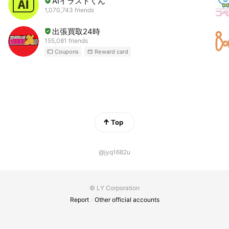
AIイラストくん
1,070,743 friends
出張買取24時
155,081 friends
Coupons
Reward card
Top
@jyq1682u
© LY Corporation
Report
Other official accounts