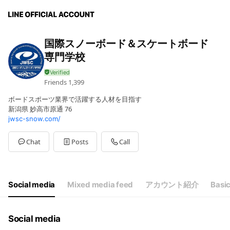
国際スノーボード＆スケートボード
専門学校
Friends
1,399
ボードスポーツ業界で活躍する人材を目指す
新潟県 妙高市原通 76
jwsc-snow.com/
Chat
Posts
Call
Social media
Mixed media feed
アカウント紹介
Basic
Social media