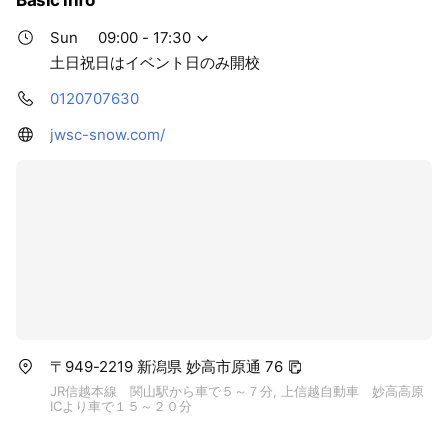
を、友だち限定で配信しています (･ิω･ิ)！
Sun
09:00 - 17:30
土日祝日はイベント日のみ開校
0120707630
jwsc-snow.com/
〒949-2219 新潟県 妙高市原通 76
JR信越本線 関山駅から車で５～７分, 上信越自動車 妙高高原
ICより車で１５～２０分