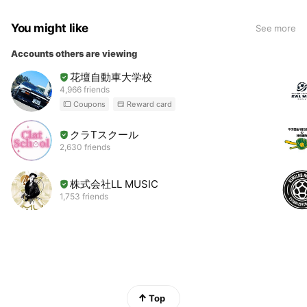
You might like
See more
Accounts others are viewing
花壇自動車大学校
4,966 friends
Coupons
Reward card
クラTスクール
2,630 friends
株式会社LL MUSIC
1,753 friends
Top