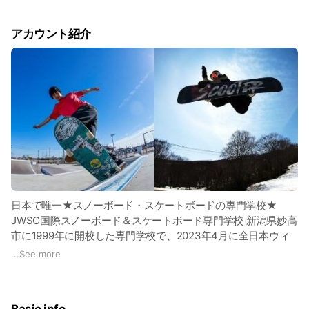
アカウント紹介
日本で唯一★スノーボード・スケートボードの専門学校★
JWSC国際スノーボード＆スケートボード専門学校 新潟県妙高
市に1999年に開校した専門学校で、2023年4月に全日本ウィ
ンタースポーツ専門学校から校名変更しました。
...
See more
トップアスリートも、これから本格的にボードスポーツをはじ
める人も、あなたの可能性はここで広がります！
LINE@では「上手くなりたい！」というみんなを応援する情報
Basic info