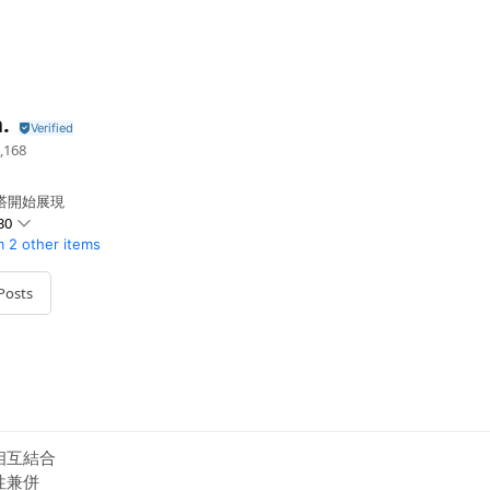
.
,168
搭開始展現
30
m
2 other items
Posts

相互結合
性兼併