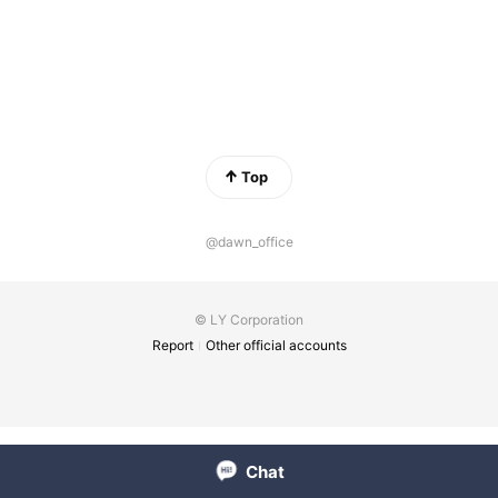
Top
@dawn_office
© LY Corporation
Report
Other official accounts
Chat